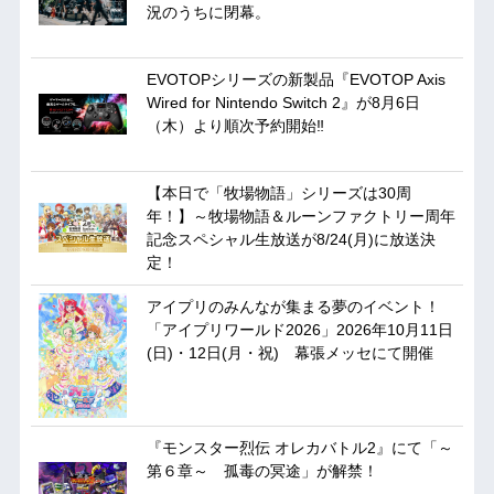
況のうちに閉幕。
EVOTOPシリーズの新製品『EVOTOP Axis
Wired for Nintendo Switch 2』が8月6日
（木）より順次予約開始‼
【本日で「牧場物語」シリーズは30周
年！】～牧場物語＆ルーンファクトリー周年
記念スペシャル生放送が8/24(月)に放送決
定！
アイプリのみんなが集まる夢のイベント！
「アイプリワールド2026」2026年10月11日
(日)・12日(月・祝) 幕張メッセにて開催
『モンスター烈伝 オレカバトル2』にて「～
第６章～ 孤毒の冥途」が解禁！