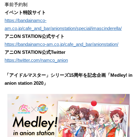
事前予約制
イベント特設サイト
https://bandainamco-
am.co.jp/cafe_and_bar/anionstation/special/imascinderella/
アニON STATION公式サイト
https://bandainamco-am.co.jp/cafe_and_bar/anionstation/
アニON STATION公式Twitter
https://twitter.com/namco_anion
「アイドルマスター」シリーズ15周年を記念企画「Medley! in
anion station 2020」