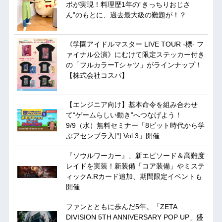
ボが実現！料理歴1年の“きっちりおじさ
ん”のもとに、過去最大級の難題が！？
《学園アイドルマスター LIVE TOUR -標- フ
ァイナル公演》にむけて限定ステッカー付き
の「フルカラーTシャツ」がラインナップ！
【株式会社コスパ】
【エンジニア向け】基本命令を組み合わせ
て“ゲームらしい動き”へつなげよう！
9/9（水）無料セミナー「8ビット時代から学
ぶアセンブラ入門 Vol.3」開催
『ソウルワーカー』、新エピソード＆高難度
レイドを実装！新装備「コア装備」やミステ
ィックA.Rカード追加、期間限定イベントも
開催
ファンとともに歩んだ5年。「ZETA
DIVISION 5TH ANNIVERSARY POP UP」盛