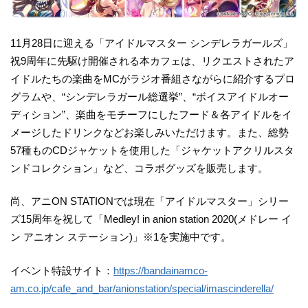
11月28日に迎える「アイドルマスター シンデレラガールズ」
祝9周年に先駆け開催される本カフェは、リクエストされたア
イドルたちの楽曲をMCがラジオ番組さながらに紹介するプロ
グラムや、“シンデレラガール総選挙”、“ボイスアイドルオー
ディション”、楽曲をモチーフにしたフード＆各アイドルをイ
メージしたドリンクなどお楽しみいただけます。また、総勢
57種ものCDジャケットを使用した「ジャケットアクリルスタ
ンドコレクション」など、コラボグッズを販売します。
尚、アニON STATIONでは現在「アイドルマスター」シリー
ズ15周年を祝して「Medley! in anion station 2020(メドレー イ
ン アニオン ステーション)」※1を実施中です。
イベント特設サイト：
https://bandainamco-
am.co.jp/cafe_and_bar/anionstation/special/imascinderella/