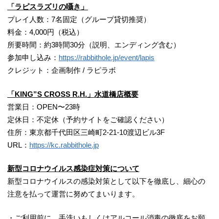
「ラピスラズリの囁き」
プレイ人数：7名固定（グループ貸切推奨）
料金：4,000円（税込）
所要時間：約3時間30分（説明、エンディング含む）
参加申し込み：
https://rabbithole.jp/event/lapis
クレジット：企画制作 / ラピラボ
「KING”S CROSS R.H.」水道橋店概要
営業日：OPEN〜23時
定休日：不定休（予約サイトをご確認ください）
住所：東京都千代田区三崎町2-21-10渡辺ビル3F
URL：
https://kc.rabbithole.jp
新型コロナウイルス感染症対策について
新型コロナウイルスの感染対策として以下を徹底し、細心の
注意を払って運営に努めてまいります。
・ご利用前に、手洗いもしくはアルコール消毒の徹底をお願