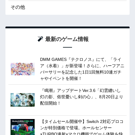
その他
最新のゲーム情報
DMM GAMES『テクロノス』にて、「ライ
ア（水着）」が新登場！さらに、ハーフアニ
バーサリーを記念した1日1回無料10連ガチ
ャやイベントを開催！
『鳴潮』アップデートVer.3.6「幻雲纏いし
灯の影、俗世憂いし剣の心」、8月20日より
配信開始！
【タイムセール開催中】Switch 2対応プロコ
ンが特別価格で登場。ホールセンサー
×TURBO連射×マクロ機能でゲーム体験を快