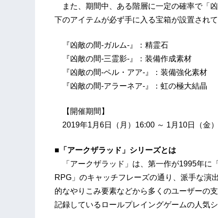
また、期間中、ある階層に一定の確率で「凶
下のアイテムが必ず手に入る宝箱が設置されて
『凶敵の間-ガルム-』：精霊石
『凶敵の間-三霊影-』：装備作成素材
『凶敵の間-ペル・アア-』：装備強化素材
『凶敵の間-アラーネア-』：虹の極大結晶
【開催期間】
2019年1月6日（月）16:00 ～ 1月10日（金）1
■「アークザラッド」シリーズとは
「アークザラッド」は、第一作が1995年に
RPG」のキャッチフレーズの通り、派手な演
的なやりこみ要素などから多くのユーザーの支
記録しているロールプレイングゲームの人気シ