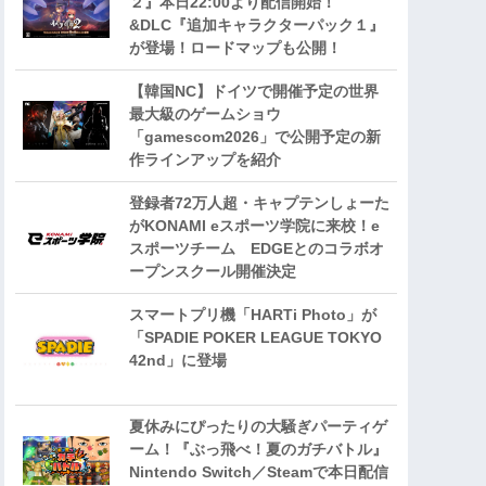
２』本日22:00より配信開始！
&DLC『追加キャラクターパック１』
が登場！ロードマップも公開！
【韓国NC】ドイツで開催予定の世界
最大級のゲームショウ
「gamescom2026」で公開予定の新
作ラインアップを紹介
登録者72万人超・キャプテンしょーた
がKONAMI eスポーツ学院に来校！e
スポーツチーム EDGEとのコラボオ
ープンスクール開催決定
スマートプリ機「HARTi Photo」が
「SPADIE POKER LEAGUE TOKYO
42nd」に登場
夏休みにぴったりの大騒ぎパーティゲ
ーム！『ぶっ飛べ！夏のガチバトル』
Nintendo Switch／Steamで本日配信