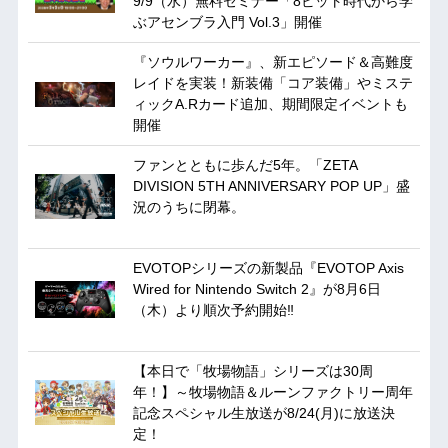
9/9（水）無料セミナー「8ビット時代から学
ぶアセンブラ入門 Vol.3」開催
『ソウルワーカー』、新エピソード＆高難度
レイドを実装！新装備「コア装備」やミステ
ィックA.Rカード追加、期間限定イベントも
開催
ファンとともに歩んだ5年。「ZETA
DIVISION 5TH ANNIVERSARY POP UP」盛
況のうちに閉幕。
EVOTOPシリーズの新製品『EVOTOP Axis
Wired for Nintendo Switch 2』が8月6日
（木）より順次予約開始‼
【本日で「牧場物語」シリーズは30周
年！】～牧場物語＆ルーンファクトリー周年
記念スペシャル生放送が8/24(月)に放送決
定！