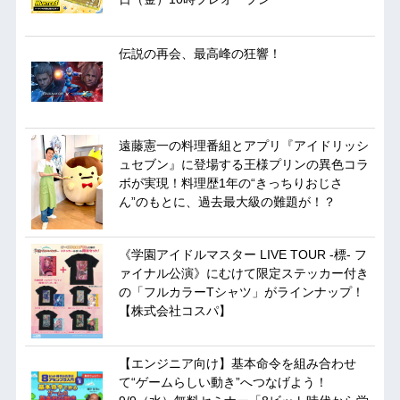
伝説の再会、最高峰の狂響！
遠藤憲一の料理番組とアプリ『アイドリッシ
ュセブン』に登場する王様プリンの異色コラ
ボが実現！料理歴1年の“きっちりおじさ
ん”のもとに、過去最大級の難題が！？
《学園アイドルマスター LIVE TOUR -標- フ
ァイナル公演》にむけて限定ステッカー付き
の「フルカラーTシャツ」がラインナップ！
【株式会社コスパ】
【エンジニア向け】基本命令を組み合わせ
て“ゲームらしい動き”へつなげよう！