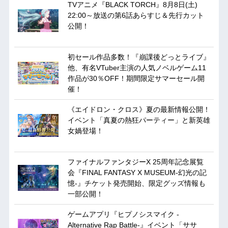
TVアニメ『BLACK TORCH』8月8日(土)
22:00～放送の第6話あらすじ＆先行カット
公開！
初セール作品多数！『崩課後どっとライブ』
他、有名VTuber主演の人気ノベルゲーム11
作品が30％OFF！期間限定サマーセール開
催！
《エイドロン・クロス》夏の最新情報公開！
イベント「真夏の熱狂パーティー」と新英雄
女媧登場！
ファイナルファンタジーX 25周年記念展覧
会『FINAL FANTASY X MUSEUM-幻光の記
憶-』チケット発売開始、限定グッズ情報も
一部公開！
ゲームアプリ『ヒプノシスマイク -
Alternative Rap Battle-』イベント「ササ