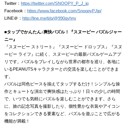
Twitter：
https://twitter.com/SNOOPY_P_J_jp
Facebook：
https://www.facebook.com/SnoopyPJjp/
LINE＠：
http://line.me/ti/p/@990qyhny
■タップでかんたん♪爽快パズル！『スヌーピー パズルジャー
ニー』
『スヌーピー ストリート』『スヌーピー ドロップス』『スヌ
ーピー ライフ』に続く、スヌーピーの最新パズルゲームアプ
リです。パズルをプレイしながら世界の都市を巡り、各地に
いるPEANUTSキャラクターとの交流を楽しむことができま
す。
パズルは同色ピースを揃えてタップするだけ！シンプルな操
作とキュートな演出で爽快感はたっぷり！日々の少しの時間
で、いつでも気軽にパズルを楽しむことができます。さら
に、旅の記念写真を撮影したり、個性豊かな衣装やアイコン
をコレクションできる要素など、パズルを遊ぶことで広がる
機能が満載！