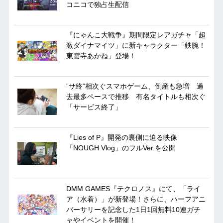
コニコで独占生配信
『にゃんこ大戦争』期間限定レアガチャ「超
激ダイナマイツ」に新キャラクター「鉄腕！
東雲寺あかね」登場！
”サ終”相次ぐスマホゲーム、倒産も急増 過
去最多ペースで推移 有名タイトルも相次ぐ
「サービス終了」
『Lies of P』開発の裏側に迫る映像
「NOUGH Vlog」のフルVer.を公開
DMM GAMES『テクロノス』にて、「ライ
ア（水着）」が新登場！さらに、ハーフアニ
バーサリーを記念した1日1回無料10連ガチ
ャやイベントを開催！