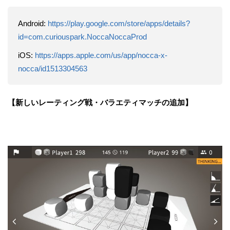
Android:
https://play.google.com/store/apps/details?
id=com.curiouspark.NoccaNoccaProd
iOS:
https://apps.apple.com/us/app/nocca-x-
nocca/id1513304563
【新しいレーティング戦・バラエティマッチの追加】