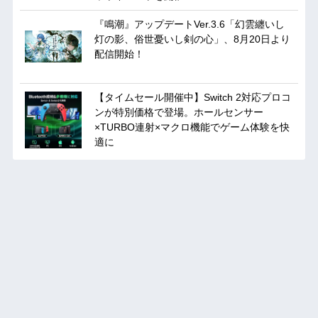
『鳴潮』アップデートVer.3.6「幻雲纏いし
灯の影、俗世憂いし剣の心」、8月20日より
配信開始！
【タイムセール開催中】Switch 2対応プロコ
ンが特別価格で登場。ホールセンサー
×TURBO連射×マクロ機能でゲーム体験を快
適に