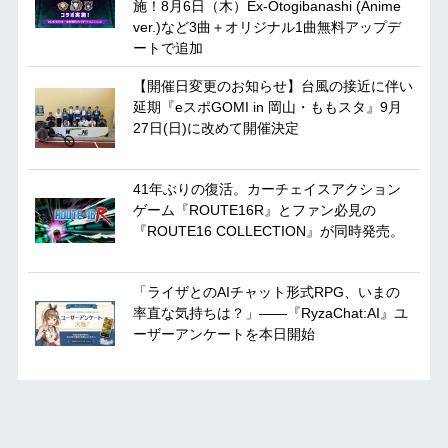
施！8月6日（木）Ex-Otogibanashi (Anime
ver.)など3曲＋オリジナル1曲無料アップデ
ートで追加
【開催日変更のお知らせ】台風の接近に伴い
延期『eスポGOMI in 岡山・ももスタ』9月
27日(日)に改めて開催決定
41年ぶりの復活。カーチェイスアクション
ゲーム『ROUTE16R』とファン必見の
『ROUTE16 COLLECTION』が同時発売。
「ライザとのAIチャット形式RPG、いまの
率直な気持ちは？」——『RyzaChat:AI』ユ
ーザーアンケートを本日開始