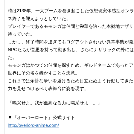
時は2138年。一大ブームを巻き起こした仮想現実体感型オン
ス終了を迎えようとしていた。
プレイヤーであるモモンガは仲間と栄華を誇った本拠地ナザリ
待っていた。
しかし、終了時間を過ぎてもログアウトされない異常事態が発
NPCたちが意思を持って動き出し、さらにナザリックの外に
た。
モモンガはかつての仲間を探すため、ギルドネームであったア
世界にその名を轟かすことを決意。
これまでは余計な争いを避けるため目立たぬよう行動してきた
力を見せつけるべく表舞台に姿を現す。
「喝采せよ。我が至高なる力に喝采せよ―。」
▼『オーバーロード』公式サイト
http://overlord-anime.com/