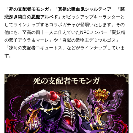
「
死の支配者モモンガ
」「
真祖の吸血鬼シャルティア
」「
慈
悲深き純白の悪魔アルベド
」がピックアップキャラクターと
してラインナップするコラボガチャが登場いたします。その
他にも、至高の四十一人に仕えていたNPCメンバー「闇妖精
の双子アウラ＆マーレ」や「炎獄の造物主デミウルゴス」
「凍河の支配者コキュートス」などがラインナップしていま
す。