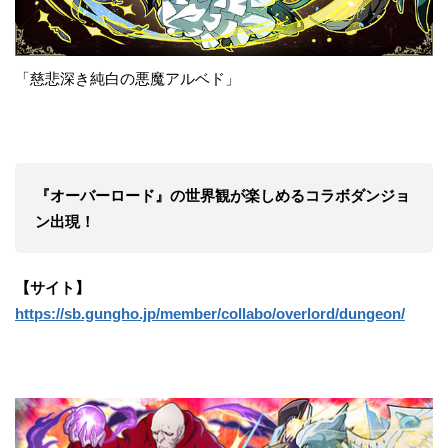
「慈悲深き純白の悪魔アルベド」
『オーバーロード』の世界観が楽しめるコラボダンジョ
ン出現！
【サイト】
https://sb.gungho.jp/member/collabo/overlord/dungeon/