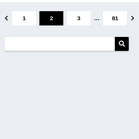
1
2
3
…
81