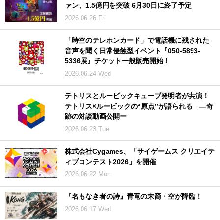
ァン、1.5億円を突破 6月30日に終了予定
2026.06.26 Fri
「時空のテレホンカード」で電話機に残された
音声を聞く日常侵蝕型イベント『050-5893-
5336展』チケット一般販売開始！
2026.06.24 Wed
テトリスとルービックキューブ発明者が共演！
テトリス×ルービックの“原点”が語られる —奇
跡の対談動画公開ー
2026.06.23 Tue
株式会社Cygames、「サイゲームス クリエイテ
ィブコンテスト2026」を開催
2026.06.22 Mon
『名もなき者の詩』青竜の末裔・空が降臨！
2026.06.17 Wed