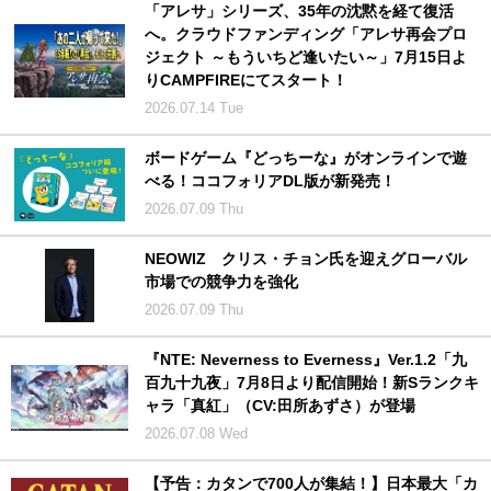
「アレサ」シリーズ、35年の沈黙を経て復活
へ。クラウドファンディング「アレサ再会プロ
ジェクト ～もういちど逢いたい～」7月15日よ
りCAMPFIREにてスタート！
2026.07.14 Tue
ボードゲーム『どっちーな』がオンラインで遊
べる！ココフォリアDL版が新発売！
2026.07.09 Thu
NEOWIZ クリス・チョン氏を迎えグローバル
市場での競争力を強化
2026.07.09 Thu
『NTE: Neverness to Everness』Ver.1.2「九
百九十九夜」7月8日より配信開始！新Sランクキ
ャラ「真紅」（CV:田所あずさ）が登場
2026.07.08 Wed
【予告：カタンで700人が集結！】日本最大「カ