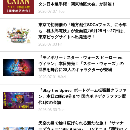
タン日本選手権・関東地区大会」が開催！
2026.07.07 Tue
東京で初開催の「地方創生SDGsフェス」に今年
も「桃太郎電鉄」が全面協力9月25日～27日は、
東京ビッグサイトへ出発進行！
2026.07.03 Fri
『モノポリー：スター・ウォーズ ヒーロー vs.
ヴィラン』本日発売！「スター・ウォーズ」の
世界を舞台に28人のキャラクターが登場
2026.07.01 Wed
『Slay the Spire』ボードゲーム拡張版クラファ
ン、本日23時59分まで 国内ボドゲクラファン歴
代1位の金額
2026.06.30 Tue
天空の島で繰り広げられる新たな旅！『サマナ
ーズウォー: Sky Arena』、TVアニメ『葬送のフ