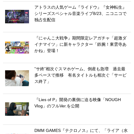
アトラスの人気ゲーム『ライドウ』『女神転生』
シリーズスペシャル音楽ライブ8/23、ニコニコで
独占生配信
『にゃんこ大戦争』期間限定レアガチャ「超激ダ
イナマイツ」に新キャラクター「鉄腕！東雲寺あ
かね」登場！
”サ終”相次ぐスマホゲーム、倒産も急増 過去最
多ペースで推移 有名タイトルも相次ぐ「サービ
ス終了」
『Lies of P』開発の裏側に迫る映像「NOUGH
Vlog」のフルVer.を公開
DMM GAMES『テクロノス』にて、「ライア（水