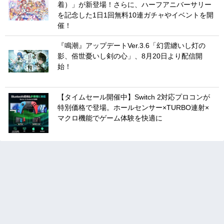
着）」が新登場！さらに、ハーフアニバーサリー
を記念した1日1回無料10連ガチャやイベントを開
催！
『鳴潮』アップデートVer.3.6「幻雲纏いし灯の
影、俗世憂いし剣の心」、8月20日より配信開
始！
【タイムセール開催中】Switch 2対応プロコンが
特別価格で登場。ホールセンサー×TURBO連射×
マクロ機能でゲーム体験を快適に