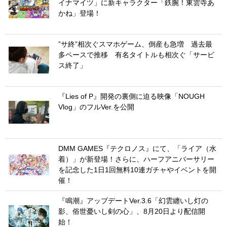
イナマイツ」に新キャラクター「鉄腕！東雲寺あ
かね」登場！
”サ終”相次ぐスマホゲーム、倒産も急増 過去最
多ペースで推移 有名タイトルも相次ぐ「サービ
ス終了」
『Lies of P』開発の裏側に迫る映像「NOUGH
Vlog」のフルVer.を公開
DMM GAMES『テクロノス』にて、「ライア（水
着）」が新登場！さらに、ハーフアニバーサリー
を記念した1日1回無料10連ガチャやイベントを開
催！
『鳴潮』アップデートVer.3.6「幻雲纏いし灯の
影、俗世憂いし剣の心」、8月20日より配信開
始！