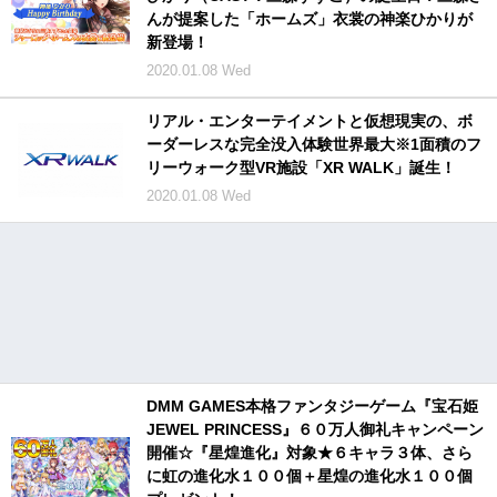
んが提案した「ホームズ」衣裳の神楽ひかりが
新登場！
2020.01.08 Wed
リアル・エンターテイメントと仮想現実の、ボ
ーダーレスな完全没入体験世界最大※1面積のフ
リーウォーク型VR施設「XR WALK」誕生！
2020.01.08 Wed
DMM GAMES本格ファンタジーゲーム『宝石姫
JEWEL PRINCESS』６０万人御礼キャンペーン
開催☆『星煌進化』対象★６キャラ３体、さら
に虹の進化水１００個＋星煌の進化水１００個