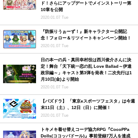
ド！さらにアップデートでメインストーリー第
10章を公開
2020.01.07 Tue
『防振りうぉーず！』新キャラクター公開記
念！フォロー＆リツイートキャンペーン開始！
2020.01.07 Tue
日の本一の兵・真田幸村役は西川俊介さんに決
定！舞台「天下統一恋の乱 Love Ballad～伊達
政宗編～」キャスト第3弾を発表！二次先行は1
月10日(金)より開始
2020.01.07 Tue
【パズドラ】 「東京eスポーツフェスタ」は今週
末11日（土）、12日（日）に開催！
2020.01.07 Tue
トキメキ着せ替えコーデ協力RPG『CocoPPa
Dolls(ココッパドール)』事前登録7万人を達成