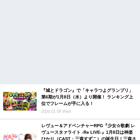
『城とドラゴン』で「キャラつよグランプリ」
第6期が1月8日（水）より開催！ ランキング上
位でフレームが手に入る！
2020.01.08 Wed
レヴュー＆アドベンチャーRPG『少女☆歌劇 レ
ヴュースタァライト -Re LIVE-』1月8日は神楽
ひかり（CAST：三森すずこ）の誕生日！三森さ