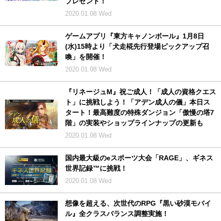
プレゼント！
2020.01.08 Wed
ゲームアプリ『東方キャノンボール』1月8日
(水)15時より「犬走椛先行登場ピックアップ召
喚」を開催！
2020.01.08 Wed
『リネージュM』祝ご成人！「成人の資格クエス
ト」に挑戦しよう！「アデン成人の儀」本日ス
タート！最高難度の特殊ダンジョン「傲慢の塔7
階」の実装やショップラインナップの更新も
2020.01.08 Wed
国内最大級のeスポーツ大会「RAGE」、ギネス
世界記録™に挑戦！
2020.01.08 Wed
想像を超える、次世代のRPG『黒い砂漠モバイ
ル』全クラスバランス調整実施！