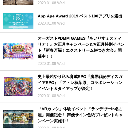
2020.01.08 Wed
App Ape Award 2019 ベスト100アプリを選出
2020.01.08 Wed
オーガスト×DMM GAMES『あいりすミスティ
リア！』お正月キャンペーン&お正月特別イベン
ト『新春万福！エクストリーム餅つき大会』開
催中！！
2020.01.08 Wed
史上最凶やり込み育成RPG『魔界戦記ディスガ
イアRPG』「アトレ秋葉原」コラボレーション
イベント＆タイアップが決定！
2020.01.08 Wed
「VRカレシ」体験イベント『ランデヴーin名古
屋』開催記念！ 声優サイン色紙プレゼントキャ
ンペーン実施中！