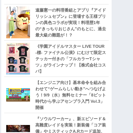
遠藤憲一の料理番組とアプリ『アイド
リッシュセブン』に登場する王様プリ
ンの異色コラボが実現！料理歴1年
の“きっちりおじさん”のもとに、過去
最大級の難題が！？
《学園アイドルマスター LIVE TOUR
-標- ファイナル公演》にむけて限定ス
テッカー付きの「フルカラーTシャ
ツ」がラインナップ！【株式会社コス
パ】
【エンジニア向け】基本命令を組み合
わせて“ゲームらしい動き”へつなげよ
う！9/9（水）無料セミナー「8ビット
時代から学ぶアセンブラ入門 Vol.3」
開催
『ソウルワーカー』、新エピソード＆
高難度レイドを実装！新装備「コア装
備」やミスティックA.Rカード追加、