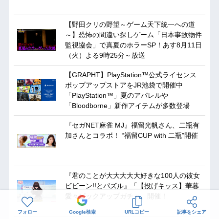
【野田クリの野望～ゲーム天下統一への道
～】恐怖の間違い探しゲーム「日本事故物件
監視協会」で真夏のホラーSP！あす8月11日
（火）よる9時25分～放送
【GRAPHT】PlayStation™公式ライセンス
ポップアップストアをJR池袋で開催中
「PlayStation™」夏のアパレルや
「Bloodborne」新作アイテムが多数登場
『セガNET麻雀 MJ』福留光帆さん、二瓶有
加さんとコラボ！ “福留CUP with 二瓶”開催
『君のことが大大大大大好きな100人の彼女
ビビーン!!とパズル』「【投げキッス】華暮
愛々ピックアップガチャ」開催！
フォロー
Google検索
URLコピー
記事をシェア