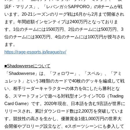
浜F・マリノス」、「レバンガ☆SAPPORO」の8チームが戦
います。20-21シーズンのリーグ戦は6月から2月まで開催され
ます。年間総額インセンティブは2400万円となっておりま
す。1位のチームには1500万円、2位のチームには500万円、3
位のチームには300万円、4位のチームには100万円が授与され
ます。
https://rage-esports.jp/league/sv/
■Shadowverseについて
「Shadowverse」は、「フォロワー」、「スペル」、「アミ
ュレット」という3種類のカードで40枚のデッキを編成して戦
い、相手リーダーキャラクターの体力を0にしたら勝利とな
る、スマートフォンで遊べる対戦型オンラインTCG（Trading
Card Game）です。2020年現在、日本語を含む9言語が世界に
リリースされ、累計ダウンロード数は2,200万を突破していま
す。競技性の高さを生かし、優勝賞金1億1,000万円の世界大
会開催やプロリーグ設立など、eスポーツシーンにも参入して