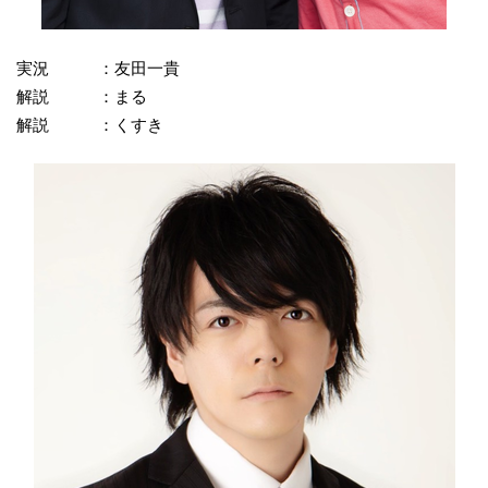
実況 ：友田一貴
解説 ：まる
解説 ：くすき