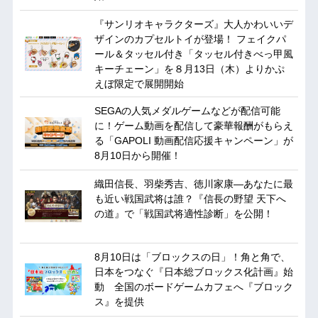
『サンリオキャラクターズ』大人かわいいデ
ザインのカプセルトイが登場！ フェイクパ
ール＆タッセル付き「タッセル付きべっ甲風
キーチェーン」を８月13日（木）よりかぷ
えぼ限定で展開開始
SEGAの人気メダルゲームなどが配信可能
に！ゲーム動画を配信して豪華報酬がもらえ
る「GAPOLI 動画配信応援キャンペーン」が
8月10日から開催！
織田信長、羽柴秀吉、徳川家康―あなたに最
も近い戦国武将は誰？『信長の野望 天下へ
の道』で「戦国武将適性診断」を公開！
8月10日は「ブロックスの日」！角と角で、
日本をつなぐ『日本総ブロックス化計画』始
動 全国のボードゲームカフェへ『ブロック
ス』を提供