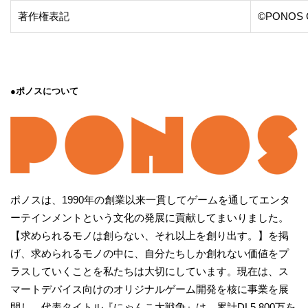
著作権表記
©PONOS Cor
●ポノスについて
ポノスは、1990年の創業以来一貫してゲームを通してエンタ
ーテインメントという文化の発展に貢献してまいりました。
【求められるモノは創らない、それ以上を創り出す。】を掲
げ、求められるモノの中に、自分たちしか創れない価値をプ
ラスしていくことを私たちは大切にしています。現在は、ス
マートデバイス向けのオリジナルゲーム開発を核に事業を展
開し、代表タイトル『にゃんこ大戦争』は、累計DL5,800万を