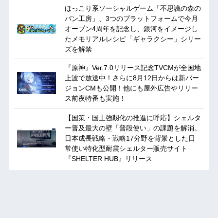
ほっこり系ソーシャルゲーム「不思議の森の
パン工房」、3つのプラットフォームで今月
オープン4周年を記念し、銀河をイメージし
たメモリアルレシピ「ギャラクシー」シリー
ズを解禁
『原神』Ver.7.0リリース記念TVCMが全国地
上波で放送中！さらに8月12日からは新バー
ジョンCMも公開！他にも屋外広告やリリー
ス前夜特番も実施！
【国策・国土強靱化の推進に呼応】シェルタ
ー普及最大の壁「普段使い」の課題を解消。
日本成長戦略・戦略17分野を背景とした日
常使い特化型耐震シェルター販売サイト
『SHELTER HUB』リリース