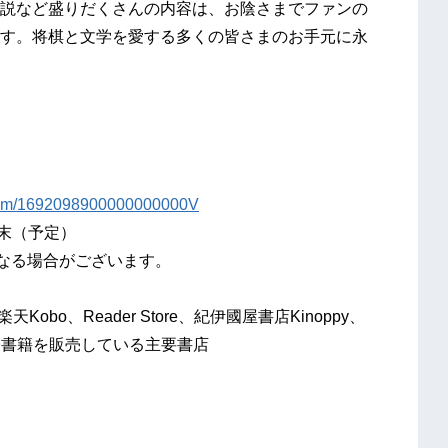
説など盛りだくさんの内容は、お陰さまでファンの
す。将棋と文学を愛する多くの皆さまのお手元に永
/num/1692098900000000000V
月末（予定）
異なる場合がございます。
楽天Kobo、Reader Store、紀伊國屋書店Kinoppy、
他、電子書籍を販売している主要書店