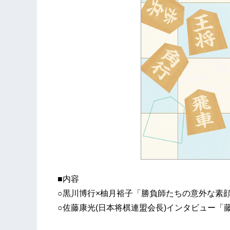
■内容
○黒川博行×柚月裕子「勝負師たちの意外な素
○佐藤康光(日本将棋連盟会長)インタビュー「