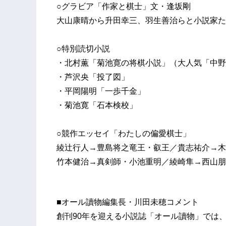
○グラビア「作家と棋士」文・逢坂剛
大山康晴から升田幸三、羽生善治らと小説家た
○特別読切小説
・北村薫「菊池寛の将棋小説」（大人気「中野
・芦沢央「投了図」
・平岡陽明「一歩千金」
・菊池寛「石本検校」
○競作エッセイ「わたしの偏愛棋士」
綾辻行人→豊島将之竜王・叡王／貴志祐介→木
竹本健治→真剣師・小池重明／綾崎隼→西山朋
ほ
■オール讀物編集長・川田未穂コメント
創刊90年を迎える小説誌「オール讀物」では、