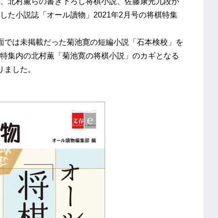
、北村薫らの書き下ろし将棋小説、佐藤康光九段が
た小説誌「オール讀物」2021年2月号の将棋特集
面では未掲載だった菊池寛の短編小説「石本検校」を
特集内の北村薫「菊池寛の将棋小説」のカギとなる
りました。