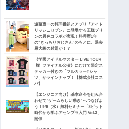
遠藤憲一の料理番組とアプリ『アイド
リッシュセブン』に登場する王様プリ
ンの異色コラボが実現！料理歴1年
の“きっちりおじさん”のもとに、過去
最大級の難題が！？
《学園アイドルマスター LIVE TOUR
-標- ファイナル公演》にむけて限定ス
テッカー付きの「フルカラーTシャ
ツ」がラインナップ！【株式会社コス
パ】
【エンジニア向け】基本命令を組み合
わせて“ゲームらしい動き”へつなげよ
う！9/9（水）無料セミナー「8ビット
時代から学ぶアセンブラ入門 Vol.3」
開催