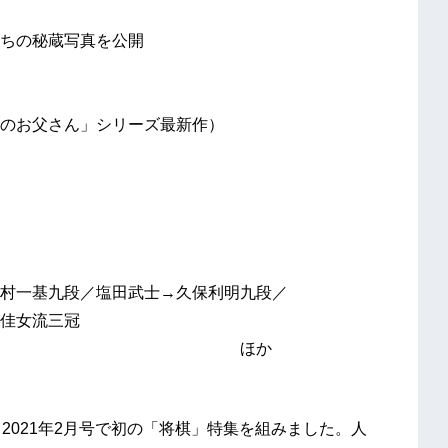
ちの秘蔵写真を公開
のお父さん」シリーズ最新作）
村一基九段／塩田武士→久保利明九段／
佳女流三冠
か
2021年2月号で初の「将棋」特集を組みました。人