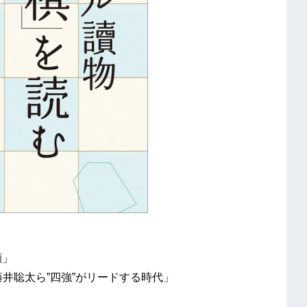
顔」
藤井聡太ら”四強”がリードする時代」