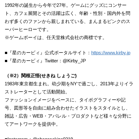
1992年の誕生から今年で27年。ゲームにグッズにコンサー
ト、カフェ展開とその活躍は広く、年齢・性別・国内外を問
わず多くのファンから親しまれている、まんまるピンクのス
ーパーヒーローです。
※ゲームボーイは、任天堂株式会社の商標です。
■『星のカービィ』公式ポータルサイト：
https://www.kirby.jp
■『星のカービィ』Twitter：@Kirby_JP
（※2）関根正悟(せきね しょうご)
1983年東京都生まれ。幼少期をNYで過ごし、2013年よりイラ
ストレーターとして活動開始。
ファッションイメージをベースに、タイポグラフィーや記
号、図形等を自由に組み合わせたイラストをスタイルとし、
雑誌・広告・WEB・アパレル・プロダクトなど様々な分野に
てアートワークを提供中。