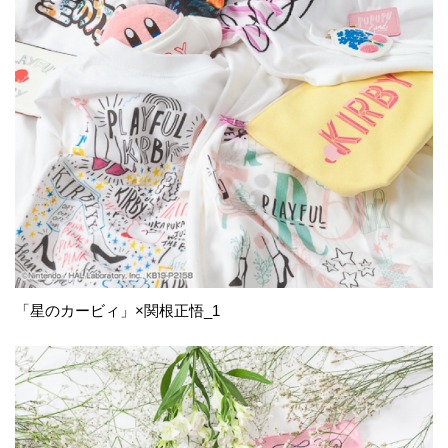
「星のカービィ」×関根正悟_1