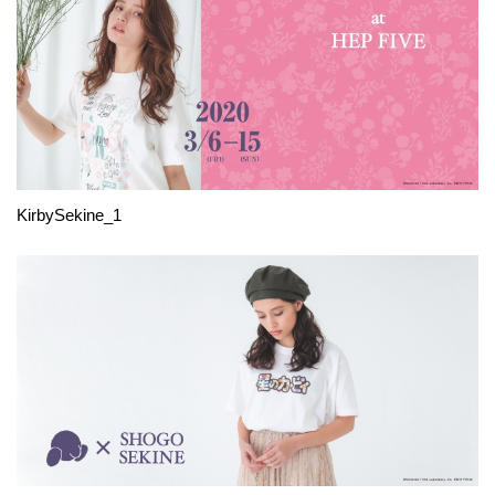
KirbySekine_1