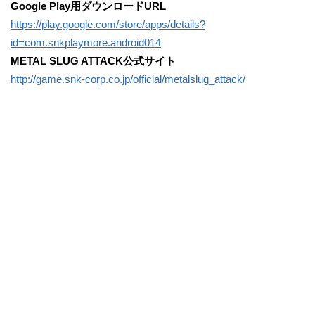
Google Play用ダウンロードURL
https://play.google.com/store/apps/details?
id=com.snkplaymore.android014
METAL SLUG ATTACK公式サイト
http://game.snk-corp.co.jp/official/metalslug_attack/