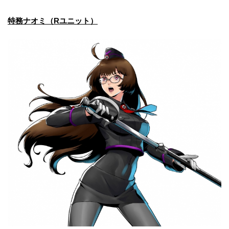
特務ナオミ（Rユニット）