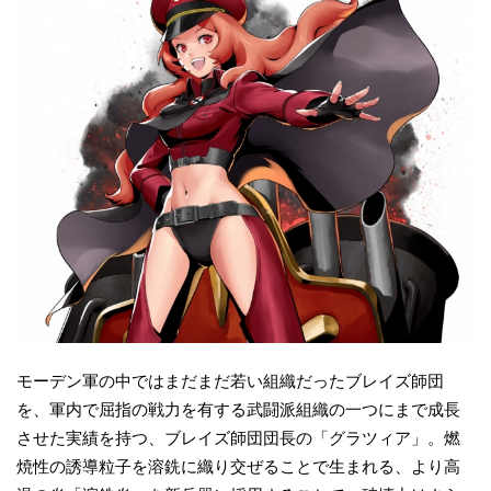
モーデン軍の中ではまだまだ若い組織だったブレイズ師団
を、軍内で屈指の戦力を有する武闘派組織の一つにまで成長
させた実績を持つ、ブレイズ師団団長の「グラツィア」。燃
焼性の誘導粒子を溶銑に織り交ぜることで生まれる、より高