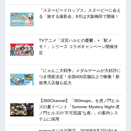
『スヌーピードロップス』スヌーピーに会え
る「旅する撮影会」8月は大阪梅田で開催！
TVアニメ「涼宮ハルヒの憂鬱」×「駅メ
モ！」シリーズ コラボキャンペーン開催決
定
『にゃんこ大戦争』メダルゲームが大好評に
つき増産決定！全国400店舗以上で稼働！新
規導入店舗も拡大
【360Channel】「360maps」を虎ノ門ヒル
ズの夏イベント「Summer Mystery Night-虎
ノ門ヒルズの“不可思議”な夜- 」の案内シス
テムに採用
namcoラソラ川西店 2026年8月7日(金)オ