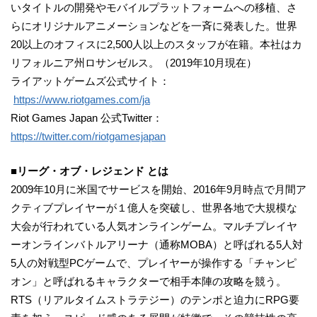
いタイトルの開発やモバイルプラットフォームへの移植、さ
らにオリジナルアニメーションなどを一斉に発表した。世界
20以上のオフィスに2,500人以上のスタッフが在籍。本社はカ
リフォルニア州ロサンゼルス。（2019年10月現在）
ライアットゲームズ公式サイト：
https://www.riotgames.com/ja
Riot Games Japan 公式Twitter：
https://twitter.com/riotgamesjapan
■リーグ・オブ・レジェンド とは
2009年10月に米国でサービスを開始、2016年9月時点で月間ア
クティブプレイヤーが１億人を突破し、世界各地で大規模な
大会が行われている人気オンラインゲーム。マルチプレイヤ
ーオンラインバトルアリーナ（通称MOBA）と呼ばれる5人対
5人の対戦型PCゲームで、プレイヤーが操作する「チャンピ
オン」と呼ばれるキャラクターで相手本陣の攻略を競う。
RTS（リアルタイムストラテジー）のテンポと迫力にRPG要