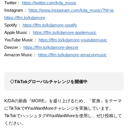
Twitter：
https://twitter.com/kda_music
Instagram：
https://www.instagram.com/kda_music/?hl=ja
https://ffm.to/kdamore
Spotify：
https://ffm.to/kdamore-spotify
Apple Music：
https://ffm.to/kdamore-applemusic
YouTube Music：
https://ffm.to/kdamore-youtubemusic
Deezer：
https://ffm.to/kdamore-deezer
Amazon Music：
https://ffm.to/kdamore-amazonmusic
◇TikTokグローバルチャレンジを開催中
K/DAの新曲『MORE』を盛り上げるため、「変身」をテーマ
にTikTokで#YouWantMoreチャレンジを実施しています。
TikTokでハッシュタグ#YouWantMoreを使用し、ぜひ投稿して
ください。