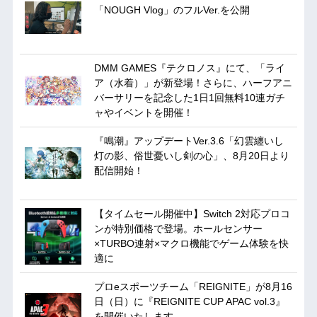
「NOUGH Vlog」のフルVer.を公開
DMM GAMES『テクロノス』にて、「ライ
ア（水着）」が新登場！さらに、ハーフアニ
バーサリーを記念した1日1回無料10連ガチ
ャやイベントを開催！
『鳴潮』アップデートVer.3.6「幻雲纏いし
灯の影、俗世憂いし剣の心」、8月20日より
配信開始！
【タイムセール開催中】Switch 2対応プロコ
ンが特別価格で登場。ホールセンサー
×TURBO連射×マクロ機能でゲーム体験を快
適に
プロeスポーツチーム「REIGNITE」が8月16
日（日）に『REIGNITE CUP APAC vol.3』
を開催いたします。