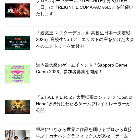
プロeスポーツチーム「REIGNITE」が8月16日
（日）に『REIGNITE CUP APAC vol.3』を開催い
たします。
「遊戯王 マスターデュエル 高校生日本一決定戦
2026」高校生No.1デュエリストの座をかけた大会
へのエントリーを受付中
道内最大級のゲームイベント「Sapporo Game
Camp 2026」参加者募集を開始！
『S.T.A.L.K.E.R. 2』大型拡張コンテンツ “Cost of
Hope” 約8分にわたるゲームプレイトレーラーが
公開
福島にいながら世界に作品を届けるプロから直接
学ぶ！カナバングラフィックスが来校 ゲーム・