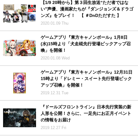
【1/9 20時から】第３回生放送“ただ者ではな
い”声優、漫画家たちが『ダンジョンズ＆ドラゴ
ンズ』をプレイ！ 【 ＃DnDただすた 】
2020.01.09 Thu
ゲームアプリ『東方キャノンボール』1月8日
(水)15時より「犬走椛先行登場ピックアップ召
喚」を開催！
2020.01.08 Wed
ゲームアプリ『東方キャノンボール』12月31日
15時より「ドレミー・スイート先行登場ピック
アップ召喚」を開催！
2019.12.31 Tue
『ドールズフロントライン』日本先行実装の新
人形を公開！さらに、一足先にお正月イベント
の情報をお届け
2019.12.27 Fri