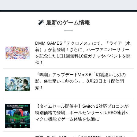
最新のゲーム情報
DMM GAMES『テクロノス』にて、「ライア（水
着）」が新登場！さらに、ハーフアニバーサリー
を記念した1日1回無料10連ガチャやイベントを開
催！
『鳴潮』アップデートVer.3.6「幻雲纏いし灯の
影、俗世憂いし剣の心」、8月20日より配信開
始！
【タイムセール開催中】Switch 2対応プロコンが
特別価格で登場。ホールセンサー×TURBO連射×
マクロ機能でゲーム体験を快適に